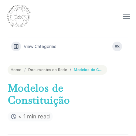
Skip
to
content
Me
To
View Categories
Home
Documentos da Rede
Modelos de Constituição
Modelos de
Constituição
< 1 min read