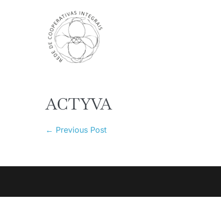
Skip
to
content
ACTYVA
Post
← Previous Post
Navigation